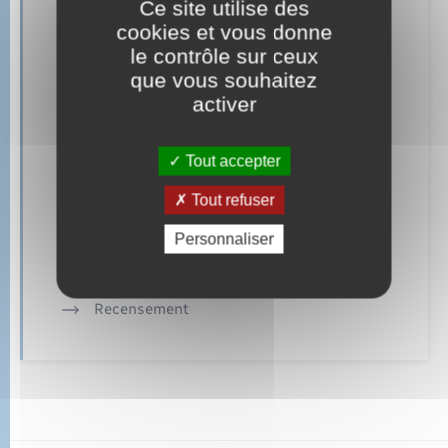
Ce site utilise des
Retrouvez aussi
cookies et vous donne
le contrôle sur ceux
que vous souhaitez
Concessions funéraires
activer
Elections et citoyenneté
Tout accepter
Etat civil
Tout refuser
Mariage – PACS
Personnaliser
Parrainage civil
Recensement