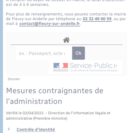
Eau - Assainissement
Tourisme
Travaux - Autorisation d’occupation de l’espace
est de 4 à 6 semaines.
public
Transports scolaires
Pour plus de renseignements, vous pouvez contacter la mairie
Mariage – PACS
Conseil municipal
Enfants – Jeunes
de Fleury-sur-Andelle par téléphone au
02 32 49 00 59
, ou par
mail à
contact@fleury-sur-andelle.fr
.
Parrainage civil
Compétences
Etat-civil - Papiers - Citoyenneté
Recensement
Plan interactif
Logement - Urbanisme
Présentation de la commune
Loisirs
Publications
Dossier
Nouvel habitant
Mesures contraignantes de
La Communauté de communes
l'administration
Numérique
Vérifié le 02/04/2021 – Direction de l'information légale et
Organisation d’événement
administrative (Première ministre)
Contrôle d'identité