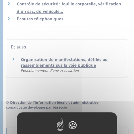
Sécurité - Prévention
Contrôle de sécurité : fouille corporelle, vérification
d'un sac, du véhicule…
Santé
Écoutes téléphoniques
Seniors
Et aussi
Transports
Organisation de manifestations, défilés ou
rassemblements sur la voie publique
Voirie et espace public
Fonctionnement d'une association
©
Direction de l’information légale et administrative
comarquage developpé par
baseo.io