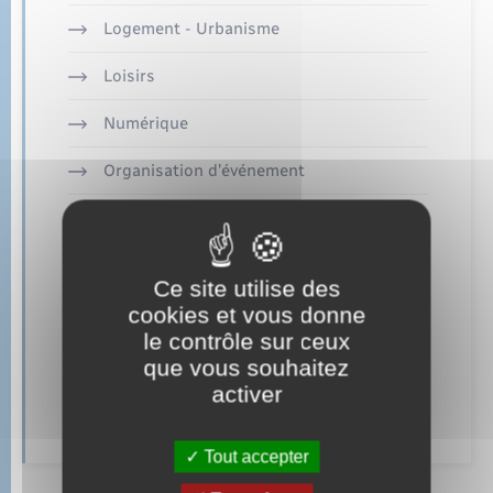
Sécurité - Prévention
Logement - Urbanisme
Santé
Loisirs
Seniors
Numérique
Organisation d’événement
Transports
Sécurité - Prévention
Voirie et espace public
Santé
Ce site utilise des
cookies et vous donne
Seniors
le contrôle sur ceux
Transports
que vous souhaitez
activer
Voirie et espace public
Tout accepter