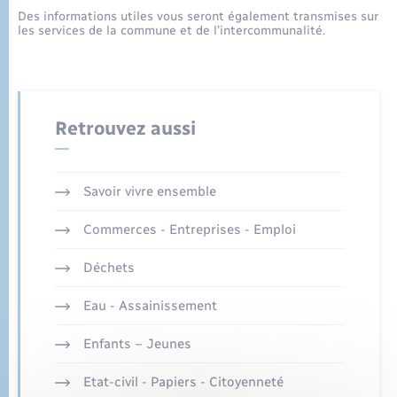
Eau - Assainissement
Tourisme
Travaux - Autorisation d’occupation de l’espace
Des informations utiles vous seront également transmises sur
les services de la commune et de l’intercommunalité.
public
Transports scolaires
Mariage – PACS
Conseil municipal
Enfants – Jeunes
Parrainage civil
Compétences
Etat-civil - Papiers - Citoyenneté
Retrouvez aussi
Recensement
Plan interactif
Logement - Urbanisme
Présentation de la commune
Savoir vivre ensemble
Loisirs
Commerces - Entreprises - Emploi
Publications
Nouvel habitant
Déchets
La Communauté de communes
Numérique
Eau - Assainissement
Enfants – Jeunes
Organisation d’événement
Etat-civil - Papiers - Citoyenneté