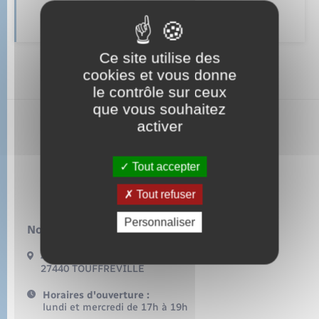
Sécurité - Prévention
La Communauté de communes
Santé
Ce site utilise des
cookies et vous donne
Seniors
le contrôle sur ceux
que vous souhaitez
Transports
activer
Touffreville
Voirie et espace public
Tout accepter
Tout refuser
Personnaliser
Nous contacter :
49 rue Grande rue
27440 TOUFFREVILLE
Horaires d'ouverture :
lundi et mercredi de 17h à 19h