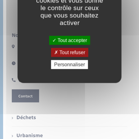
cookies et vous donne
Sécurité - Prévention
le contrôle sur ceux
que vous souhaitez
Santé
activer
Seniors
Nous contacter :
Tout accepter
49 rue Grande rue
Transports
27440 TOUFFREVILLE
Tout refuser
Horaires d'ouverture :
Personnaliser
lundi et mercredi de 17h à 19h
Voirie et espace public
02 32 49 35 89
Contact
Déchets
Urbanisme