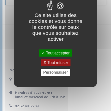
Sécurité - Prévention
Santé
Ce site utilise des
cookies et vous donne
le contrôle sur ceux
Seniors
que vous souhaitez
activer
Touffreville
Transports
Tout accepter
Voirie et espace public
Tout refuser
Nous contacter :
Personnaliser
49 rue Grande rue
27440 TOUFFREVILLE
Horaires d'ouverture :
lundi et mercredi de 17h à 19h
02 32 49 35 89