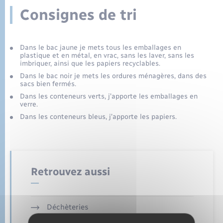
Eau - Assainissement
Tourisme
Travaux - Autorisation d’occupation de l’espace
Consignes de tri
public
Transports scolaires
Mariage – PACS
Conseil municipal
Enfants – Jeunes
Dans le bac jaune je mets tous les emballages en
Parrainage civil
Compétences
Etat-civil - Papiers - Citoyenneté
plastique et en métal, en vrac, sans les laver, sans les
imbriquer, ainsi que les papiers recyclables.
Dans le bac noir je mets les ordures ménagères, dans des
Recensement
Plan interactif
Logement - Urbanisme
sacs bien fermés.
Dans les conteneurs verts, j’apporte les emballages en
verre.
Présentation de la commune
Loisirs
Dans les conteneurs bleus, j’apporte les papiers.
Publications
Nouvel habitant
La Communauté de communes
Numérique
Retrouvez aussi
Organisation d’événement
Déchèteries