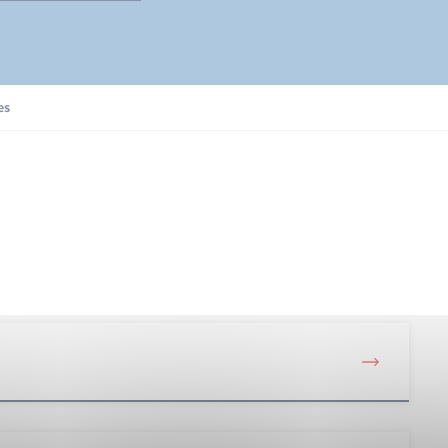
Enfants – Jeunes
Présentation de la commune
es
Loisirs
Organisation d’événement
Seniors