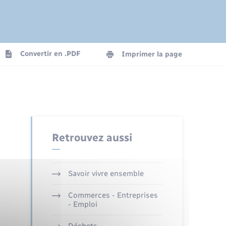
Etat-civil - Papiers -
Citoyenneté
Publications
Convertir en .PDF
Imprimer la page
Nouvel habitant
Sécurité - Prévention
Retrouvez aussi
Transports
Savoir vivre ensemble
Commerces - Entreprises
- Emploi