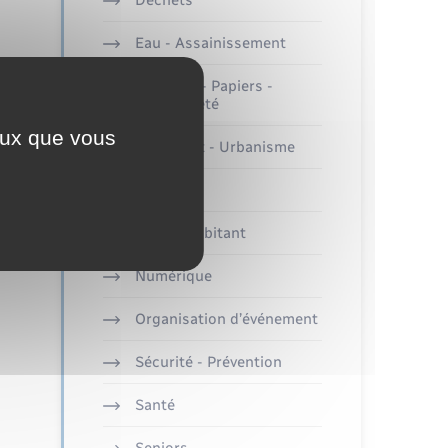
Déchets
Eau - Assainissement
Etat-civil - Papiers -
Citoyenneté
ceux que vous
Logement - Urbanisme
Loisirs
Nouvel habitant
Numérique
Organisation d’événement
Sécurité - Prévention
Santé