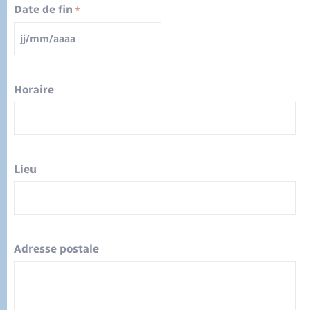
Sécurité - Prévention
AAAA
Date de fin
*
Santé
JJ
slash
MM
Seniors
slash
AAAA
Horaire
Transports
Voirie et espace public
Lieu
Adresse postale