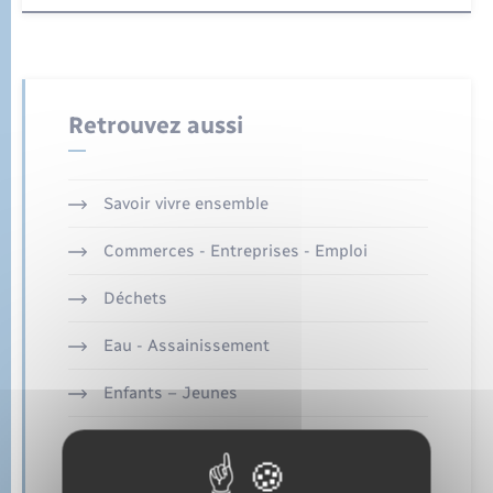
Sécurité - Prévention
Santé
Seniors
Retrouvez aussi
Transports
Savoir vivre ensemble
Voirie et espace public
Commerces - Entreprises - Emploi
Déchets
Eau - Assainissement
Enfants – Jeunes
Etat-civil - Papiers - Citoyenneté
Logement - Urbanisme