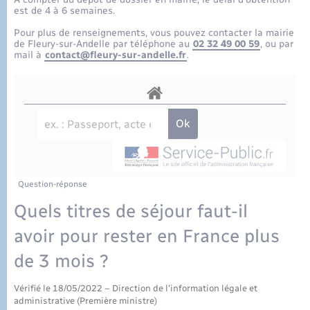
Eau - Assainissement
Tourisme
Travaux - Autorisation d’occupation de l’espace
est de 4 à 6 semaines.
public
Transports scolaires
Pour plus de renseignements, vous pouvez contacter la mairie
Mariage – PACS
Conseil municipal
Enfants – Jeunes
de Fleury-sur-Andelle par téléphone au
02 32 49 00 59
, ou par
mail à
contact@fleury-sur-andelle.fr
.
Parrainage civil
Compétences
Etat-civil - Papiers - Citoyenneté
Recensement
Plan interactif
Logement - Urbanisme
Présentation de la commune
Loisirs
Publications
Question-réponse
Nouvel habitant
Quels titres de séjour faut-il
La Communauté de communes
avoir pour rester en France plus
Numérique
de 3 mois ?
Organisation d’événement
Vérifié le 18/05/2022 – Direction de l'information légale et
administrative (Première ministre)