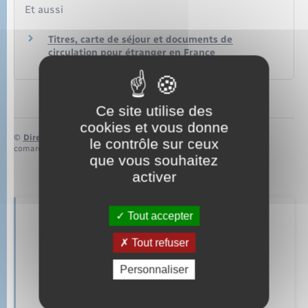
Et aussi
Titres, carte de séjour et documents de
circulation pour étranger en France
Étranger – Europe
Ce site utilise des
cookies et vous donne
©
Direction de l’information légale et administrative
le contrôle sur ceux
comarquage developpé par
baseo.io
que vous souhaitez
activer
Tout accepter
Retrouvez aussi
Tout refuser
Personnaliser
Concessions funéraires
Elections et citoyenneté