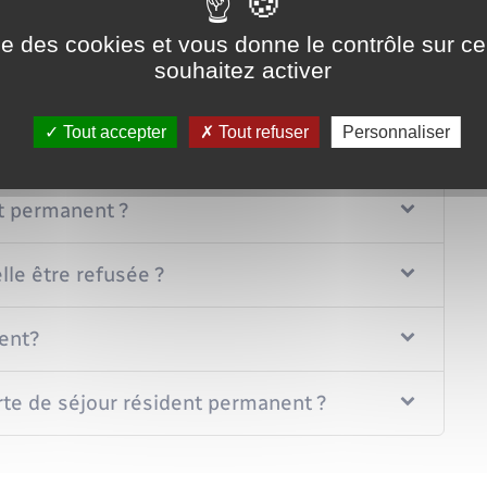
ent permanent ?
ise des cookies et vous donne le contrôle sur 
souhaitez activer
 permanent ?
Tout accepter
Tout refuser
Personnaliser
ur la carte de résident permanent ?
nt permanent ?
lle être refusée ?
nent?
arte de séjour résident permanent ?