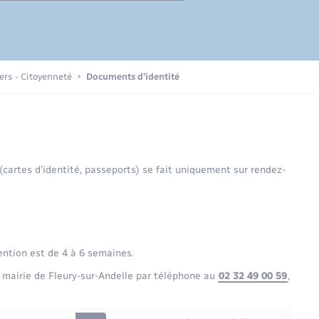
Enfants – Jeunes
Présentation de la commune
iers - Citoyenneté
Documents d’identité
Loisirs
Organisation d’événement
 (cartes d’identité, passeports) se fait uniquement sur rendez-
Seniors
ention est de 4 à 6 semaines.
 mairie de Fleury-sur-Andelle par téléphone au
02 32 49 00 59
,