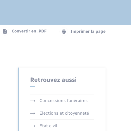
Etat-civil - Papiers -
Citoyenneté
Publications
Convertir en .PDF
Imprimer la page
Nouvel habitant
Sécurité - Prévention
Retrouvez aussi
Transports
Concessions funéraires
Elections et citoyenneté
Etat civil