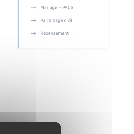
Mariage – PACS
Parrainage civil
Recensement