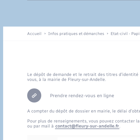
Travaux - Autorisation d’occupation
Eau - Assainissement
de l’espace public
Recensement
Plan interactif
Accueil
Infos pratiques et démarches
Etat-civil - Pap
Logement - Urbanisme
La Communauté de communes
Numérique
Le dépôt de demande et le retrait des titres d’identité
vous, à la mairie de Fleury-sur-Andelle.
Santé
Prendre rendez-vous en ligne
Voirie et espace public
A compter du dépôt de dossier en mairie, le délai d’obt
Pour plus de renseignements, vous pouvez contacter la
ou par mail à
contact@fleury-sur-andelle.fr
.