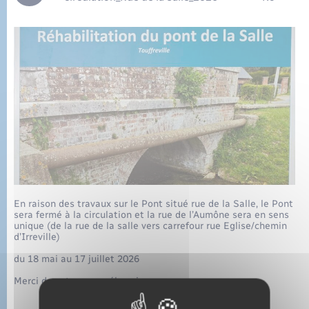
Eau - Assainissement
Tourisme
Travaux - Autorisation d’occupation de l’espace
public
Transports scolaires
Mariage – PACS
Conseil municipal
Enfants – Jeunes
Parrainage civil
Compétences
Etat-civil - Papiers - Citoyenneté
Recensement
Plan interactif
Logement - Urbanisme
Présentation de la commune
Loisirs
Publications
Nouvel habitant
En raison des travaux sur le Pont situé rue de la Salle, le Pont
sera fermé à la circulation et la rue de l’Aumône sera en sens
La Communauté de communes
unique (de la rue de la salle vers carrefour rue Eglise/chemin
Numérique
d’Irreville)
du 18 mai au 17 juillet 2026
Organisation d’événement
Merci de votre compréhension