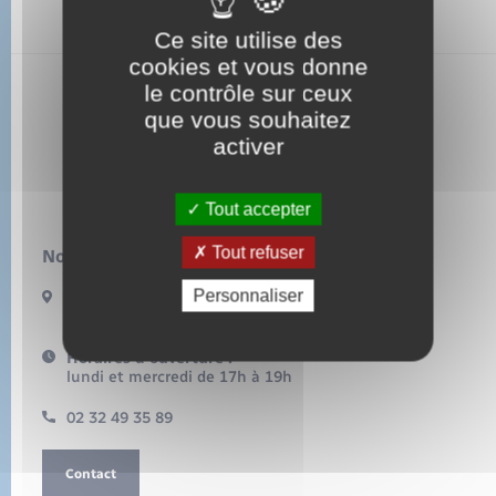
Sécurité - Prévention
Ce site utilise des
Santé
cookies et vous donne
le contrôle sur ceux
que vous souhaitez
Touffreville
Seniors
activer
Transports
Tout accepter
Voirie et espace public
Tout refuser
Nous contacter :
Personnaliser
49 rue Grande rue
27440 TOUFFREVILLE
Horaires d'ouverture :
lundi et mercredi de 17h à 19h
02 32 49 35 89
Contact